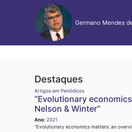
Pular
para
o
Germano Mendes de
conteúdo
principal
Destaques
Artigos em Periódicos
“Evolutionary economics 
Nelson & Winter”
Ano
:
2021
“E
volutionary economics matters: an overvi