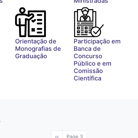
s
Ministradas
Orientação de
Participação em
Monografias de
Banca de
Graduação
Concurso
Público e em
Comissão
Científica
s
Página
‹‹
Page 3