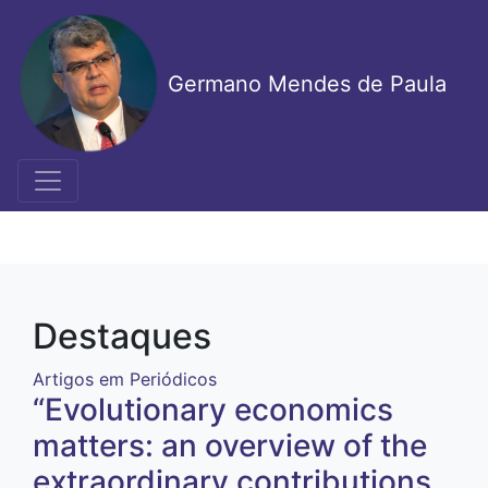
Pular
para
o
Germano Mendes de Paula
conteúdo
principal
Destaques
Artigos em Periódicos
“Evolutionary economics
matters: an overview of the
extraordinary contributions