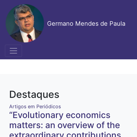
Pular
para
o
Germano Mendes de Paula
conteúdo
principal
Destaques
Artigos em Periódicos
“Evolutionary economics
matters: an overview of the
extraordinary contributions