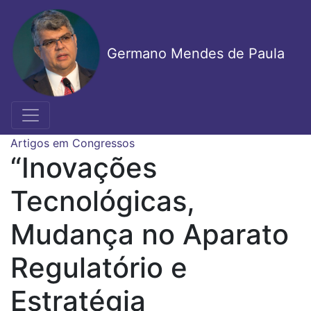
Pular
para
o
Germano Mendes de Paula
conteúdo
principal
Artigos em Congressos
“Inovações
Tecnológicas,
Mudança no Aparato
Regulatório e
Estratégia