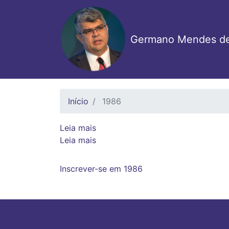
Pular
para
o
Germano Mendes de
conteúdo
principal
Início
1986
Leia mais
sobre
Leia mais
“Diagnóstico
sobre
do
“Diagnóstico
Paginação
Ensino
do
Inscrever-se em 1986
na
Ensino
UFU”
na
UFU”